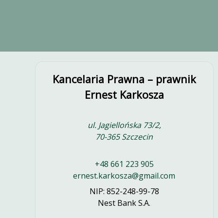
Kancelaria Prawna – prawnik
Ernest Karkosza
ul. Jagiellońska 73/2
,
70-365
Szczecin
+48 661 223 905
ernest.karkosza@gmail.com
NIP:
852-248-99-78
Nest Bank S.A.