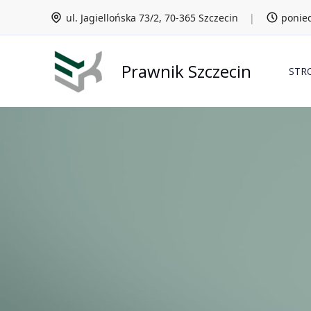
Przejdź
ul. Jagiellońska 73/2, 70-365 Szczecin
|
ponied
do
treści
Prawnik Szczecin
STR